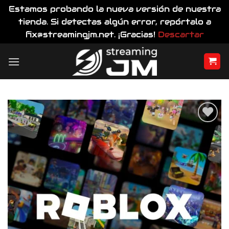
Estamos probando la nueva versión de nuestra
tienda. Si detectas algún error, repórtalo a
fix@streamingjm.net. ¡Gracias!
Descartar
Saltar
al
contenido
Añadir
a la
lista
de
deseos