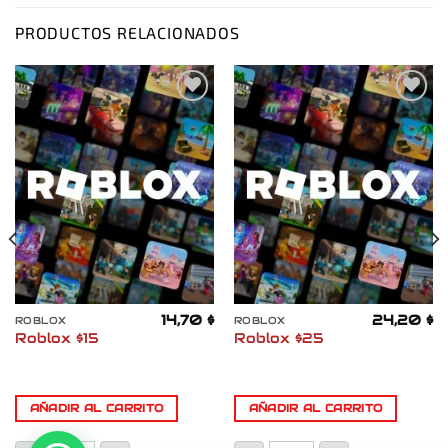
PRODUCTOS RELACIONADOS
Añadir
Añadir
a la
a la
lista
lista
de
de
deseos
deseos
14,70
$
24,20
$
ROBLOX
ROBLOX
Roblox $15
Roblox $25
AÑADIR AL CARRITO
AÑADIR AL CARRITO
OP Colombia cantidad
Roblox $15 cantidad
Roblox $25 cantidad