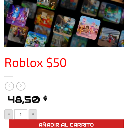
Roblox $50
48,50
$
Roblox $50 cantidad
-
+
AÑADIR AL CARRITO