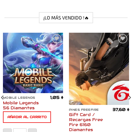
¡LO MÁS VENDIDO !🔥
Añadir
Añadir
a la
a la
lista
lista
de
de
deseos
deseos
1,05
$
MOBILE LEGENDS
Mobile Legends
56 Diamantes
37,60
$
PINES FREEFIRE
Gift Card /
AÑADIR AL CARRITO
Recargas Free
Fire 6160
Diamantes
Mobile Legends 56 Diamantes cantidad