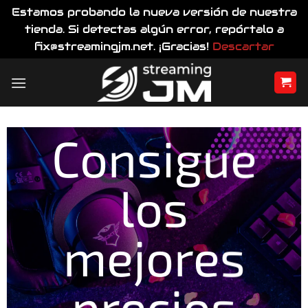
Estamos probando la nueva versión de nuestra
tienda. Si detectas algún error, repórtalo a
fix@streamingjm.net. ¡Gracias!
Descartar
Saltar
al
contenido
Consigue
los
mejores
precios