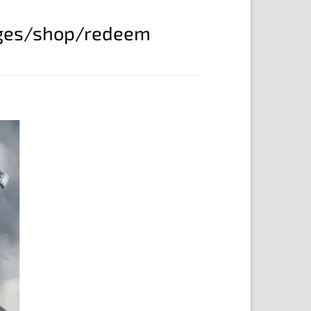
ges/shop/redeem
ir
a
a
os