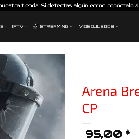
estra tienda. Si detectas algún error, repórtalo a 
ES
IPTV
STREAMING
VIDEOJUEGOS
Añadir
a la
Arena Br
lista
de
deseos
CP
95,00
$