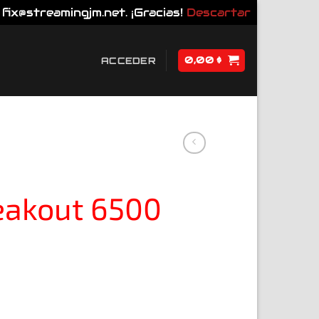
fix@streamingjm.net. ¡Gracias!
Descartar
0,00
$
ACCEDER
eakout 6500