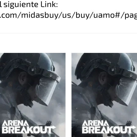
l siguiente Link:
y.com/midasbuy/us/buy/uamo#/pa
Añadir
Añad
a la
a l
lista
list
de
de
deseos
dese