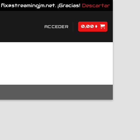
fix@streamingjm.net. ¡Gracias!
Descartar
0,00
$
ACCEDER